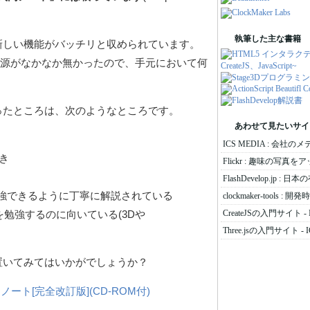
執筆した主な書籍
新しい機能がバッチリと収められています。
た情報源がなかなか無かったので、手元において何
ったところは、次のようなところです。
あわせて見たいサイ
ICS MEDIA : 会社の
き
Flickr : 趣味の写真
FlashDevelop.jp :
強できるように丁寧に解説されている
clockmaker-tools
CreateJSの入門サイト - 
能を勉強するのに向いている(3Dや
Three.jsの入門サイト - I
置いてみてはいかがでしょうか？
3.0入門ノート[完全改訂版](CD-ROM付)