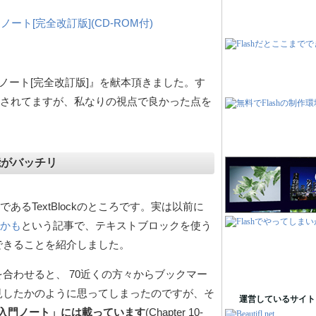
3.0入門ノート[完全改訂版](CD-ROM付)
.0入門ノート[完全改訂版]』を献本頂きました。す
されてますが、私なりの視点で良かった点を
の新機能がバッチリ
であるTextBlockのところです。実は以前に
的かも
という記事で、テキストブロックを使う
できることを紹介しました。
avを合わせると、 70近くの方々からブックマー
見したかのように思ってしまったのですが、そ
運営しているサイト
t 3.0入門ノート」には載っています
(Chapter 10-