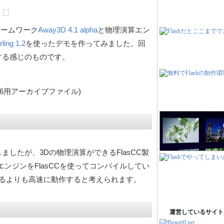
レームワーク
Away3D 4.1 alpha
と物理演算エン
rling 1.2
を使ったデモを作ってみました。回
する感じのものです。
er 4.6用アーカイブファイル)
ましたが、3Dの物理演算ができるFlasCC製
tエンジンをFlasCCを使ってコンパイルしてい
ラリを作るよりも高速に動作すると考えられます。
運営しているサイト