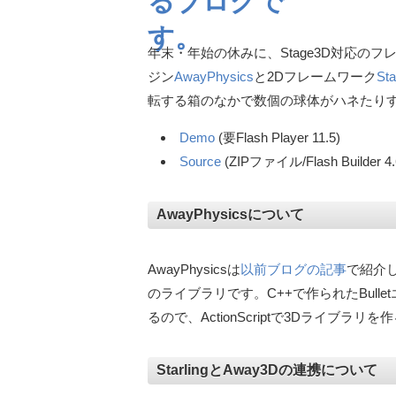
年末・年始の休みに、Stage3D対応のフ
ジン
AwayPhysics
と2Dフレームワーク
Sta
転する箱のなかで数個の球体がハネたり
Demo
(要Flash Player 11.5)
Source
(ZIPファイル/Flash Build
AwayPhysicsについて
AwayPhysicsは
以前ブログの記事
で紹介し
のライブラリです。C++で作られたBulle
るので、ActionScriptで3Dライブ
StarlingとAway3Dの連携について