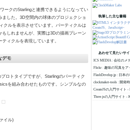
ームワークのStarlingと連携できるようになってい
執筆した主な書籍
してみました。3D空間内の球体のプロジェクショ
パーティクルを表示させています。パーティクルは
かもしれませんが、実際は3Dの描画プレーン
ーティクルを表現しています。
あわせて見たいサイ
ルなデモ
ICS MEDIA : 会社の
Flickr : 趣味の写真
FlashDevelop.jp :
トタイプですが、Starlingのパーティク
clockmaker-tools
yPhysicsを組み合わせたものです。シンプルなの
CreateJSの入門サイト - 
。
Three.jsの入門サイト - I
ファイル)