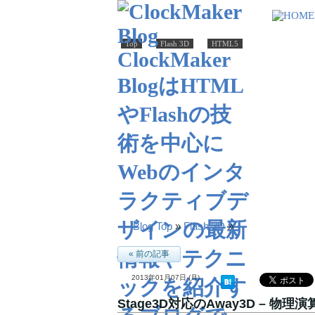
Top
Flash 3D
HTML5
Blog Top
»
Flash 3D
»
« 前の記事
2013年01月07日 (月)
Stage3D対応のAway3D – 物理演算