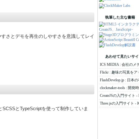
執筆した主な書籍
やすさとデモを再生のしやすさを意識してレイ
あわせて見たいサイ
ICS MEDIA : 会社の
Flickr : 趣味の写真
FlashDevelop.jp :
clockmaker-tools
CreateJSの入門サイト - 
Three.jsの入門サイト - I
CSSとTypeScriptを使って制作していま