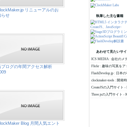
lockMaker.jp リニューアルのお
知らせ
執筆した主な書籍
あわせて見たいサイ
ICS MEDIA : 会社の
当ブログの年間アクセス解析
Flickr : 趣味の写真
009
FlashDevelop.jp :
clockmaker-tools
CreateJSの入門サイト - 
Three.jsの入門サイト - I
lockMaker Blog 月間人気エント