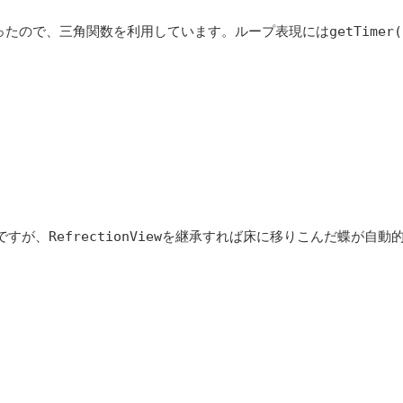
、三角関数を利用しています。ループ表現にはgetTimer()とM
すが、RefrectionViewを継承すれば床に移りこんだ蝶が自