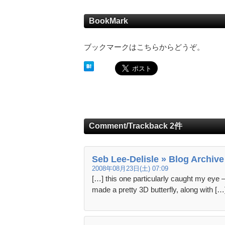
BookMark
ブックマークはこちらからどうぞ。
Comment/Trackback 2件
Seb Lee-Delisle » Blog Archive
2008年08月23日(土) 07:09
[…] this one particularly caught my eye 
made a pretty 3D butterfly, along with […