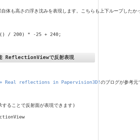
体も高さの浮き沈みを表現します。こちらも上下ループしたかったので
能 ReflectionViewで反射表現
» Real reflections in Papervision3D!
のブログが参考元で
を継承することで反射面が表現できます)

tionView
