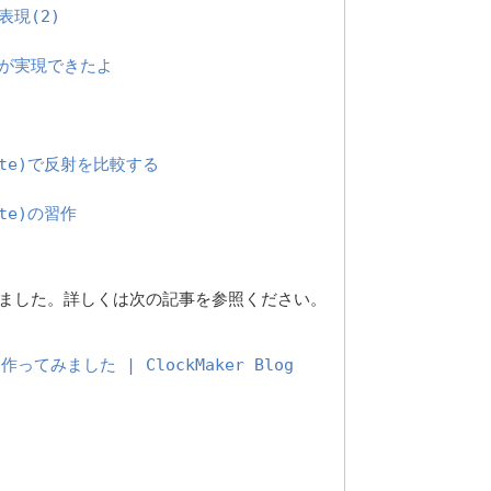
度表現(2)
深度が実現できたよ
eWhite)で反射を比較する
hite)の習作
移植しました。詳しくは次の記事を参照ください。
作ってみました | ClockMaker Blog