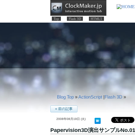
Top
Flash 3D
HTML5
Blog Top
»
ActionScript
|
Flash 3D
»
« 前の記事
2008年08月19日 (火)
Papervision3D演出サンプルNo