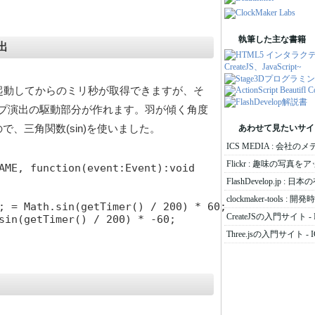
執筆した主な書籍
出
ばswfが起動してからのミリ秒が取得できますが、そ
ループ演出の駆動部分が作れます。羽が傾く角度
、三角関数(sin)を使いました。
あわせて見たいサイ
ICS MEDIA : 会社の
Flickr : 趣味の写真
AME, function(event:Event):void

FlashDevelop.jp :
clockmaker-tools
; = Math.sin(getTimer() / 200) * 60;

CreateJSの入門サイト - 
sin(getTimer() / 200) * -60;

Three.jsの入門サイト - I