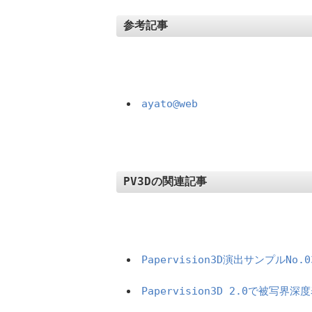
参考記事
ayato@web
PV3Dの関連記事
Papervision3D演出サンプルNo
Papervision3D 2.0で被写界