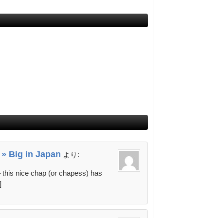
 » Big in Japan
より:
– this nice chap (or chapess) has
]