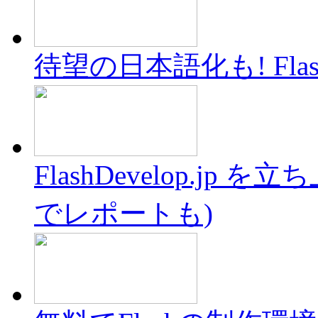
待望の日本語化も! FlashD
FlashDevelop.j
でレポートも)