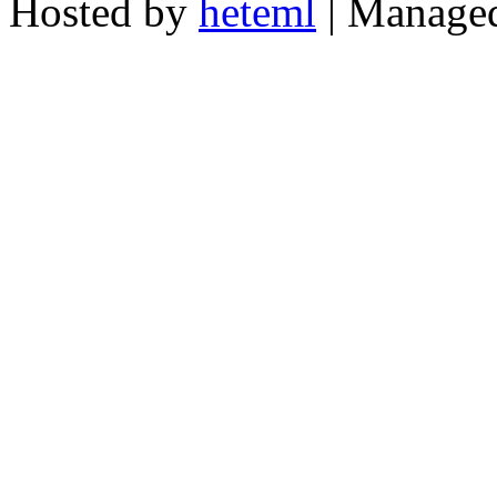
Hosted by
heteml
| Manage