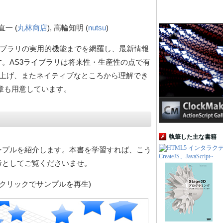
直一 (
丸林商店
), 高輪知明 (
nutsu
)
3ライブラリの実用的機能までを網羅し、最新情報
。AS3ライブラリは将来性・生産性の点で有
上げ、またネイティブなところから理解でき
説の章も用意しています。
執筆した主な書籍
ンプルを紹介します。本書を学習すれば、こう
考としてご覧くださいませ。
をクリックでサンプルを再生)