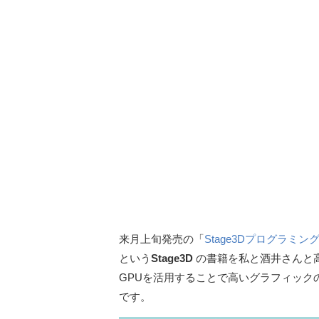
来月上旬発売の「
Stage3Dプログラミン
という
Stage3D
の書籍を私と酒井さんと高輪
GPUを活用することで高いグラフィックの
です。