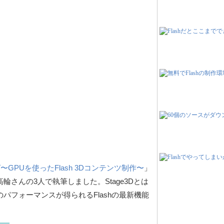
グ〜GPUを使ったFlash 3Dコンテンツ制作〜
」
さんの3人で執筆しました。Stage3Dとは
パフォーマンスが得られるFlashの最新機能