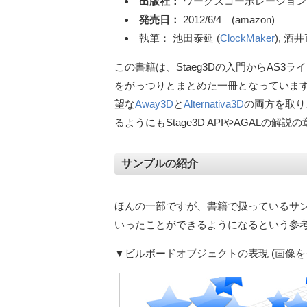
出版社：
ワークスコーポレーション
発売日：
2012/6/4 (amazon)
執筆： 池田泰延 (
ClockMaker
), 酒井
この書籍は、Staeg3Dの入門からAS
をがっつりとまとめた一冊となっています
望な
Away3D
と
Alternativa3D
の両方を取り
るようにもStage3D APIやAGALの解
サンプルの紹介
ほんの一部ですが、書籍で扱っているサ
いったことができるようになるという参
▼ビルボードオブジェクトの表現 (画像