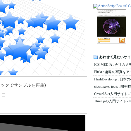
あわせて見たいサイ
ICS MEDIA : 会社の
Flickr : 趣味の写真
FlashDevelop.jp :
リックでサンプルを再生)
clockmaker-tools
CreateJSの入門サイト - 
Three.jsの入門サイト - I