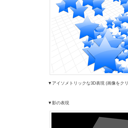
▼アイソメトリックな3D表現 (画像をク
▼影の表現