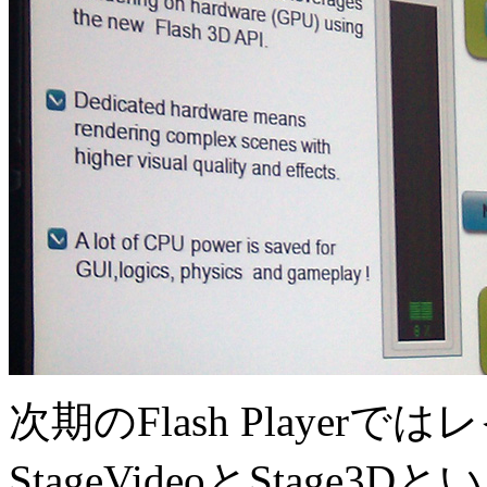
次期のFlash Playe
StageVideoとStage3