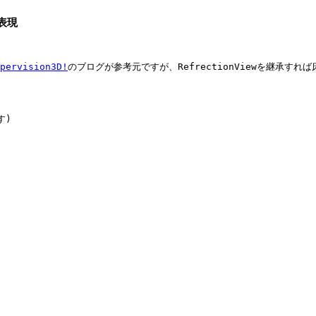
射表現
pervision3D!
のブログが参考元ですが、RefrectionViewを継承す
)
