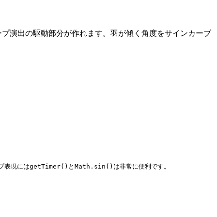
すればループ演出の駆動部分が作れます。羽が傾く角度をサインカーブ
getTimer()とMath.sin()は非常に便利です。