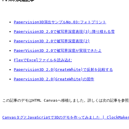
Papervision3D演出サンプルNo.03:フォトプリント
Papervision3D 2.0で被写界深度表現(3):降り積もる雪
Papervision3D 2.0で被写界深度表現(2)
PaperVision3D 2.0で被写界深度が実現できたよ
FlexでExcelファイルを読み込む
Papervision3D 2.0(GreateWhite)で反射を比較する
Papervision3D 2.0(GreateWhite)の習作
この記事のデモはHTML Canvasへ移植しました。詳しくは次の記事を参
CanvasタグとJavaScriptで3Dのデモを作ってみました | ClockMaker