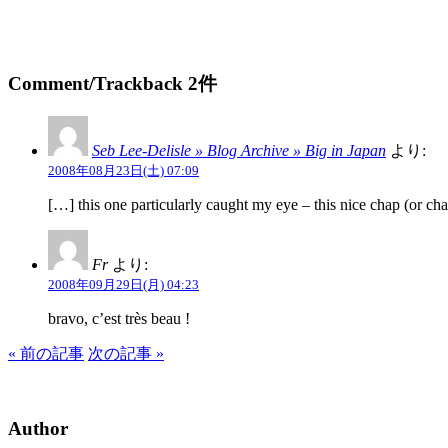
Comment/Trackback 2件
Seb Lee-Delisle » Blog Archive » Big in Japan
より:
2008年08月23日(土) 07:09
[…] this one particularly caught my eye – this nice chap (or ch
Fr
より:
2008年09月29日(月) 04:23
bravo, c’est très beau !
« 前の記事
次の記事 »
Author