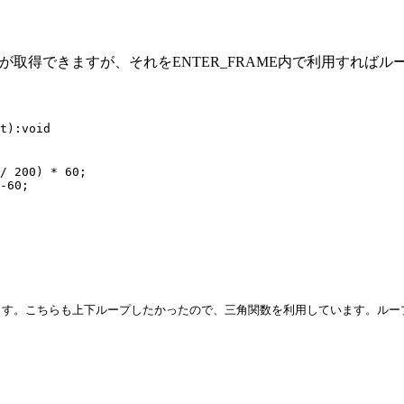
からのミリ秒が取得できますが、それをENTER_FRAME内で利用
t):void

/ 200) * 60;

-60;

こちらも上下ループしたかったので、三角関数を利用しています。ループ表現には