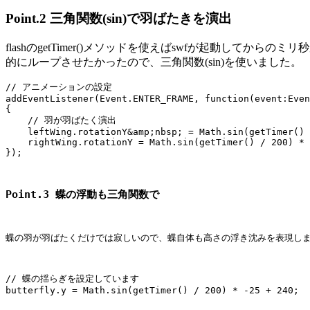
Point.2 三角関数(sin)で羽ばたきを演出
flashのgetTimer()メソッドを使えばswfが起動して
的にループさせたかったので、三角関数(sin)を使いました。
// アニメーションの設定

addEventListener(Event.ENTER_FRAME, function(event:Even
{

    // 羽が羽ばたく演出

    leftWing.rotationY&amp;nbsp; = Math.sin(getTimer() 
    rightWing.rotationY = Math.sin(getTimer() / 200) * 
Point.3 蝶の浮動も三角関数で
蝶の羽が羽ばたくだけでは寂しいので、蝶自体も高さの浮き沈みを表現します。
// 蝶の揺らぎを設定しています
